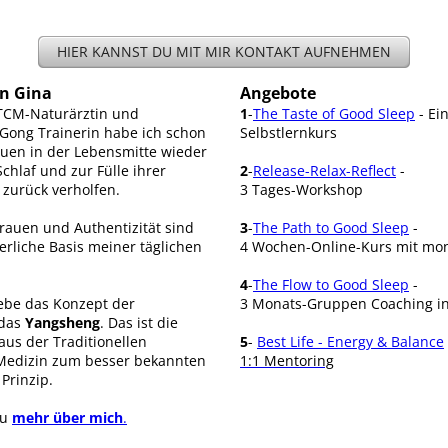
HIER KANNST DU MIT MIR KONTAKT AUFNEHMEN
in Gina
Angebote
 TCM-Naturärztin und
1
-
The Taste of Good Sleep
- Ei
i Gong Trainerin habe ich schon
Selbstlernkurs
uen in der Lebensmitte wieder
hlaf und zur Fülle ihrer
2
-
Release-Relax-Reflect
-
zurück verholfen.
3 Tages-Workshop
rauen und Authentizität sind
3
-
The Path to Good Sleep
-
erliche Basis meiner täglichen
4 Wochen-Online-Kurs mit mon
4
-
The Flow to Good Sleep
-
lebe das Konzept der
3 Monats-Gruppen Coaching in
 das
Yangsheng
. Das ist die
us der Traditionellen
5
-
Best Life - Energy & Balance
Medizin zum besser bekannten
1:1 Mentoring
Prinzip.
du
mehr über mich
.