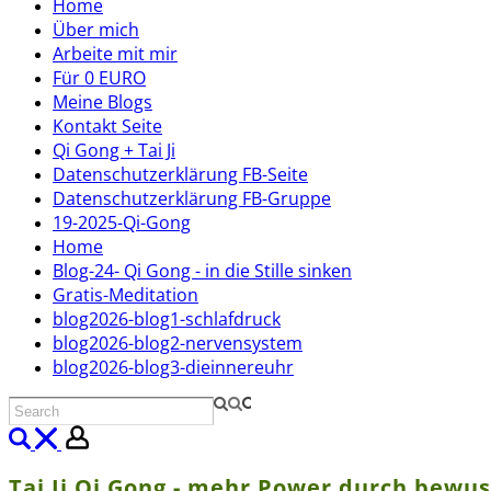
Home
Über mich
Arbeite mit mir
Für 0 EURO
Meine Blogs
Kontakt Seite
Qi Gong + Tai Ji
Datenschutzerklärung FB-Seite
Datenschutzerklärung FB-Gruppe
19-2025-Qi-Gong
Home
Blog-24- Qi Gong - in die Stille sinken
Gratis-Meditation
blog2026-blog1-schlafdruck
blog2026-blog2-nervensystem
blog2026-blog3-dieinnereuhr
Tai Ji Qi Gong - mehr Power durch bewu