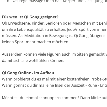
Das regelmässige Üben hält Körper und Geist jung u
Für wen ist Qi Gong geeignet?
Ob Erwachsene, Kinder, Senioren oder Menschen mit Behin
um ihre Lebensqualität zu erhalten. Jede/r spürt von inne
müssen. Als Meditation in Bewegung ist Qi Gong übrigens
keinen Sport mehr machen möchten.
​Ausserdem können viele Figuren auch im Sitzen gemach
damit sich alle wohlfühlen können.
Qi Gong Online - im Aufbau
​Wann probierst du es mal mit einer kostenfreien Probe-S
Wann gönnst du dir mal eine Insel der Auszeit - Ruhe - En
Möchtest du einmal schnuppern kommen? Dann klicke auf d